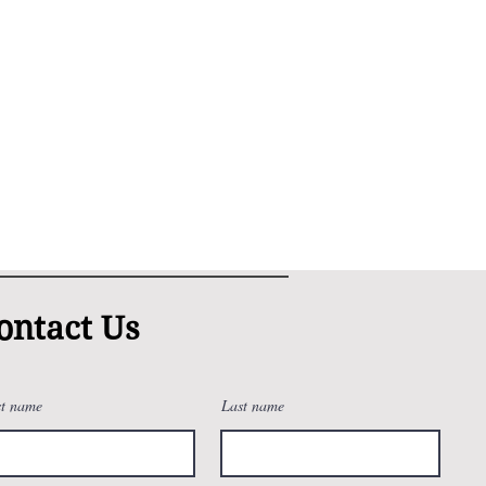
ontact Us
st name
Last name