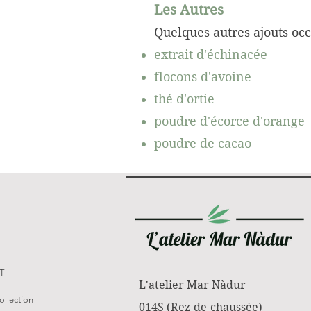
Les Autres
Quelques autres ajouts oc
extrait d'échinacée
flocons d'avoine
thé d'ortie
poudre d'écorce d'orange
poudre de cacao
T
L'atelier Mar Nàdur
ollection
014S (Rez-de-chaussée
)