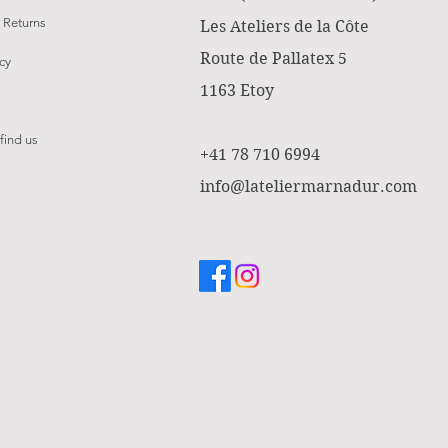
 Returns
Les Ateliers de la Côte
Route de Pallatex 5
cy
1163 Etoy
find us
+41 78 710 6994
info@lateliermarnadur.com