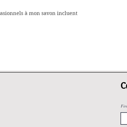
casionnels à mon savon incluent
C
Fir